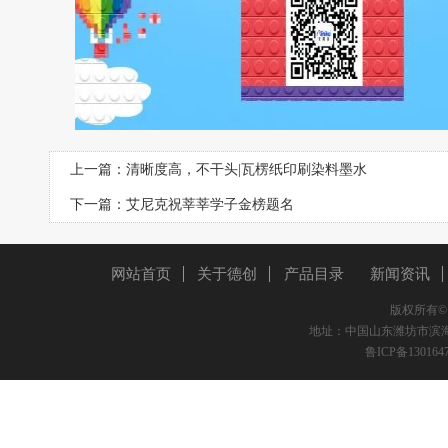
上一篇：
清晰度高，不干头|瓦楞纸印刷染料墨水
下一篇：
艾尼克祝莘莘学子金榜题名
网站首页
关于德创
产品目录
新闻资讯
版权所有
地址：中国山东潍坊市滨海区双创路
鲁ICP备130