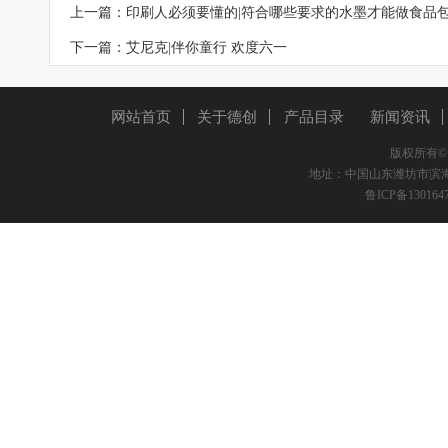
上一篇：
印刷人必须要懂的|符合哪些要求的水墨才能做食品
下一篇：
艾尼克|伴你童行 欢度六一
网站首页
关于德创
产品目录
新闻资讯
版权所有
地址：中国山东潍坊市滨海区双创路
鲁ICP备130