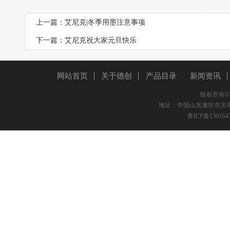
上一篇：
艾尼克|冬季用墨注意事项
下一篇：
艾尼克祝大家元旦快乐
网站首页
关于德创
产品目录
新闻资讯
版权所有
地址：中国山东潍坊市滨海区双创路
鲁ICP备130